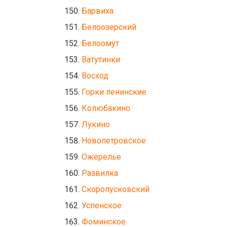
Барвиха
Белоозерский
Белоомут
Ватутинки
Восход
Горки ленинские
Колюбакино
Лукино
Новопетровское
Ожерелье
Развилка
Скоропусковский
Успенское
Фоминское