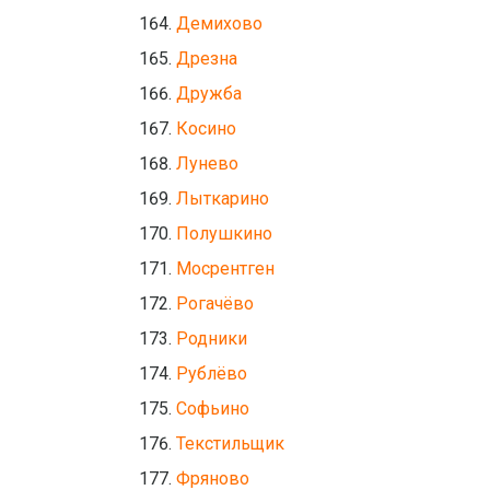
Демихово
Дрезна
Дружба
Косино
Лунево
Лыткарино
Полушкино
Мосрентген
Рогачёво
Родники
Рублёво
Софьино
Текстильщик
Фряново