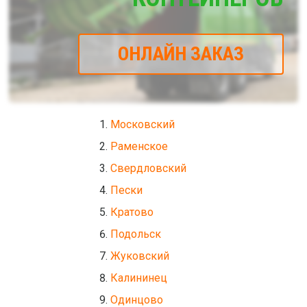
ОНЛАЙН ЗАКАЗ
Московский
Раменское
Свердловский
Пески
Кратово
Подольск
Жуковский
Калининец
Одинцово